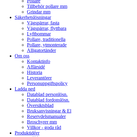
Pollare
Tillbehör pollare mm
Grindar mm
Säkerhetslösningar
Vägspärrar, fasta
Vägspärrar, flyttbara
Lyftbommar
Pollare, traditionella
Pollare, ytmonterade
Alligatortänder
Om oss
Kontaktinfo
Affärsidé
Historia
Leverantörer
Personuppgiftspolicy
Ladda ned
Datablad personlösn.
Datablad fordonslösn.
Översiktsblad
Bruksanvisningar & El
Reservdelsmanualer
Broschyrer mm
Villkor - goda råd
Produktidéer