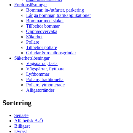
Fordonslösningar
Bommar, in-/utfarter, parkering
Långa bommar, trafikapplikationer
Bommar med staket
Tillbehör bommar
Öppna/övervaka
Säkerhet
Pollare
Tillbehör pollare
Grindar & rotationsgrindar
Säkerhetslösningar
Vägspärrar, fasta
Vägspärrar, flyttbara
Lyftbommar
Pollare, traditionella
Pollare, ytmonterade
Alligatortänder
Sortering
Senaste
Alfabetisk A-Ö
Billigast
Dyrast