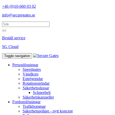
+46 (0)10-660 03 02
info@securegates.se
Beställ service
SG Cloud
Toggle navigation
Personlösningar
Speedgates
Vändkors
Entrégrindar
Rotationsgrindar
Säkerhetsslussar
Schneebeli
Säkerhetskaruseller
Fordonslösningar
Trafikbommar
Säkerhetspollare - nytt koncept