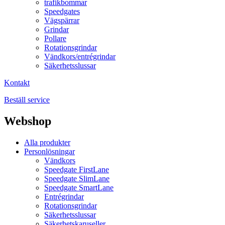
trafikbommar
Speedgates
Vägspärrar
Grindar
Pollare
Rotationsgrindar
Vändkors/entrégrindar
Säkerhetsslussar
Kontakt
Beställ service
Webshop
Alla produkter
Personlösningar
Vändkors
Speedgate FirstLane
Speedgate SlimLane
Speedgate SmartLane
Entrégrindar
Rotationsgrindar
Säkerhetsslussar
Säkerhetskaruseller