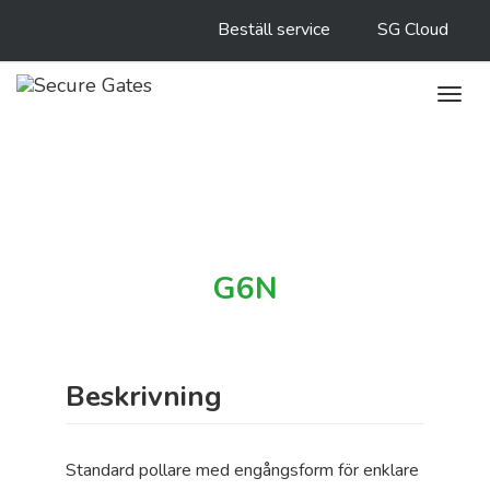
Beställ service
SG Cloud
Toggl
navig
G6N
Beskrivning
Standard pollare med engångsform för enklare