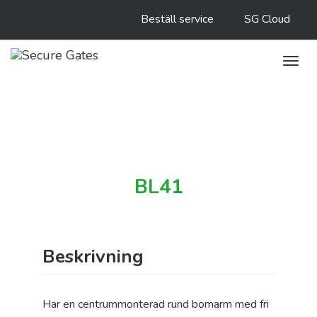
Beställ service
SG Cloud
Toggl
navig
BL41
Beskrivning
Har en centrummonterad rund bomarm med fri