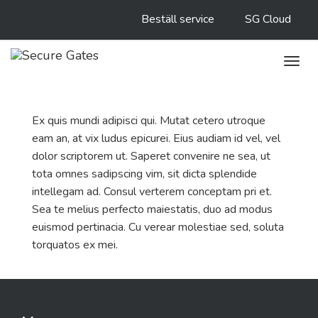
Beställ service
SG Cloud
Toggl
navig
Ex quis mundi adipisci qui. Mutat cetero utroque
eam an, at vix ludus epicurei. Eius audiam id vel, vel
dolor scriptorem ut. Saperet convenire ne sea, ut
tota omnes sadipscing vim, sit dicta splendide
intellegam ad. Consul verterem conceptam pri et.
Sea te melius perfecto maiestatis, duo ad modus
euismod pertinacia. Cu verear molestiae sed, soluta
torquatos ex mei.