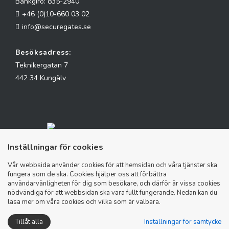
Bankgiro: 835-2940
+46 (0)10-660 03 02
info@securegates.se
Besöksadress:
Teknikergatan 7
442 34 Kungälv
Inställningar för cookies
Vår webbsida använder cookies för att hemsidan och våra tjänster ska
fungera som de ska. Cookies hjälper oss att förbättra
användarvänligheten för dig som besökare, och därför är vissa cookies
nödvändiga för att webbsidan ska vara fullt fungerande. Nedan kan du
läsa mer om våra cookies och vilka som är valbara.
KOM I KONTAKT MED OSS
Tillåt alla
Inställningar för samtycke